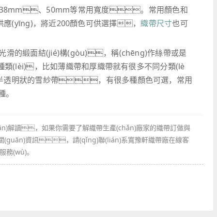
、38mm、50mm等常用寬度。常用顏色和
)貨供應(yīng)，將近200顏色可供選擇，
織帶尺寸
也可
面結(jié)構(gòu)，稱(chēng)作絲帶或是
種類(lèi)，比如薄織帶和厚織帶就有很多不同分類(lè
是半透明狀的雪紗帶，有很多種顏色可選，常用
幾種。
uān)解讀，如果你需要了解織帶生產(chǎn)廠家的織帶訂做與
guān)資訊，請(qǐng)聯(lián)系寬豫軒織帶廠在線客
務(wù)。