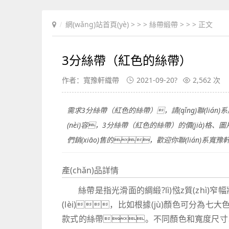
網(wǎng)站首頁(yè)
> > >
絲帶緞帶
> > > 正文
3分絲帶（紅色的絲帶）
作者：寬豫軒織帶
2021-09-20?
2,562 次
需求3分絲帶（紅色的絲帶），請(qǐng)聯(lián)
(nèi)容，3分絲帶（紅色的絲帶）的價(jià)格、
們銷(xiāo)售的，歡迎你聯(lián)系寬
產(chǎn)品詳情
絲帶是指光滑面的綢緞?lì)惤z質(zhì
(lèi)，比如根據(jù)顏色可分為七
款式的絲帶。不同顏色和寬度尺寸以及