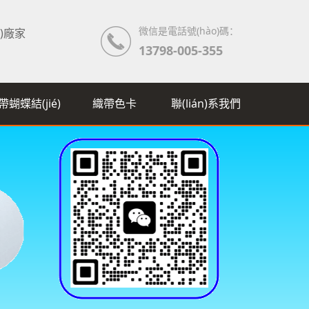
微信是電話號(hào)碼：
ā)廠家
13798-005-355
帶蝴蝶結(jié)
織帶色卡
聯(lián)系我們