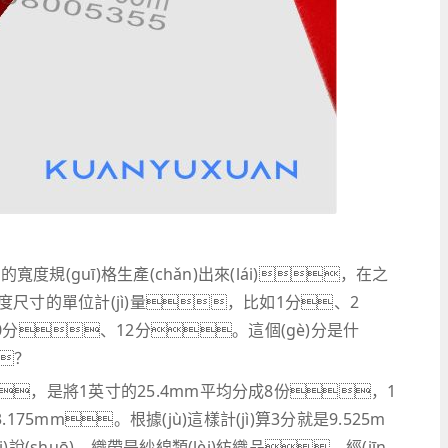
一定的寬度規(guī)格生產(chǎn)出來(lái)，在之
作為寬度尺寸的單位計(jì)量，比如1分、2
分、12分。這個(gè)分是什
？
，是將1英寸的25.4mm平均分成8份，1
5mm。根據(jù)這樣計(jì)算3分就是9.525m
說(shuō)，織帶是紗線類(lèi)紡織品，經(jīn