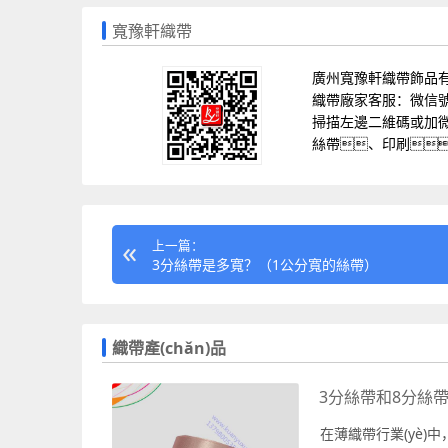
寬豫軒織帶
廣州寬豫軒織帶飾品
織帶廠家客服：微信號(hào
掃描左邊二維碼或加微信
絲帶、印刷、
上一篇：
3分絲帶是多寬？（1公分寬的絲帶）
織帶產(chǎn)品
3分絲帶和8分絲帶
在薄織帶行業(yè)中，