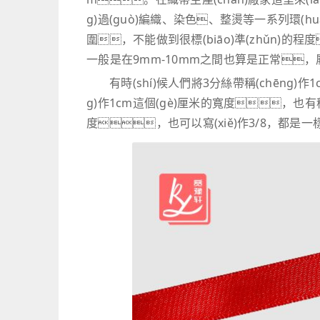
g)過(guò)編織、染色、整燙等一系列環(huán
圍，不能做到很標(biāo)準(zhǔn)的程度
一般是在9mm-10mm之間也算是正常
有時(shí)候人們將3分絲帶稱(chēng)
g)作1cm這個(gè)厘米的寬度，也有
度，也可以寫(xiě)作3/8，都是