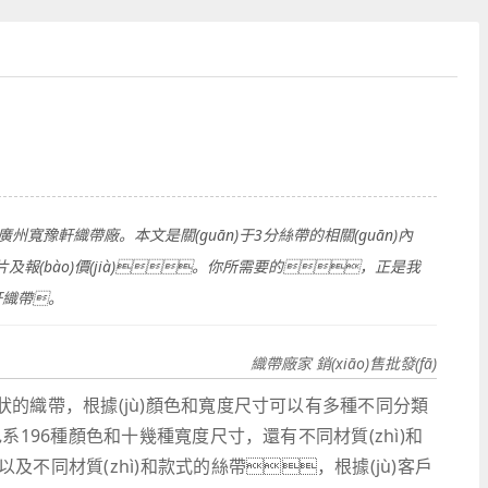
系廣州寬豫軒織帶廠。本文是關(guān)于3分絲帶的相關(guān)內
圖片及報(bào)價(jià)。你所需要的，正是我
豫軒織帶。
織帶廠家 銷(xiāo)售批發(fā)
)窄幅狀的織帶，根據(jù)顏色和寬度尺寸可以有多種不同分類
大色系196種顏色和十幾種寬度尺寸，還有不同材質(zhì)和
不同材質(zhì)和款式的絲帶，根據(jù)客戶