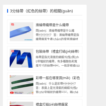
3分絲帶（紅色的絲帶）的相關(guān)
滌綸帶織帶是什么織帶
問(wèn)：滌綸帶織帶是什么織
帶？ 答：滌綸帶織帶是指
織帶廠家生產(chǎn)的使用滌綸材
質(zhì)的紗線織成的織帶...
包裝絲帶（禮盒打結(jié)絲帶）
絲帶是指光滑面的綢緞?lì)惤z質(zh
ì)窄幅狀的織帶，有多種顏色和寬
度尺寸的絲帶，一般是根據(jù)
具體的需...
彩帶一般在哪里買(mǎi)（彩色絲帶）
問(wèn)：什么是彩帶？
答：表面上是光滑面的綢緞?lì)惤z
質(zhì)窄幅狀的織帶，稱(chē
ng)作絲帶，因其表面上是光
滑...
禮盒打結(jié)絲帶廠家