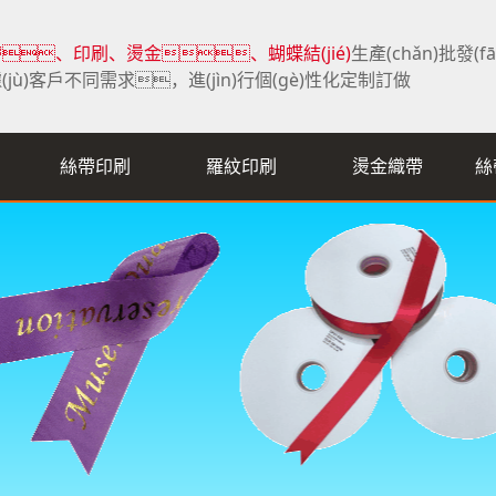
、印刷、燙金、蝴蝶結(jié)
生產(chǎn)批發(f
(jù)客戶不同需求，進(jìn)行個(gè)性化定制訂做
絲帶印刷
羅紋印刷
燙金織帶
絲