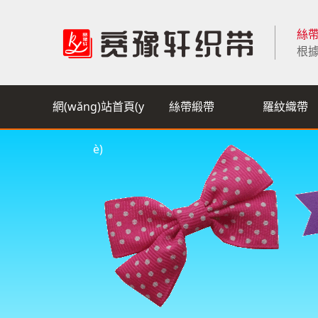
絲帶
根據
網(wǎng)站首頁(y
絲帶緞帶
羅紋織帶
è)