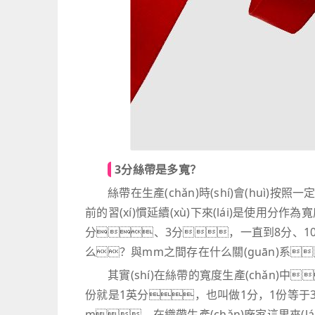
3分絲帶是多寬？
絲帶在生產(chǎn)時(shí)會(huì)按照
前的習(xí)慣延續(xù)下來(lái)是使用分
分、3分，一直到8分、10
么？與mm之間存在什么關(guān)系
其實(shí)在絲帶的寬度生產(chǎn)中
份就是1英分，也叫做1分，1份等于3.17
m。在織帶生產(chǎn)廠家這里來(lái)