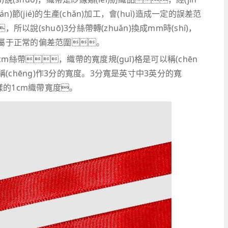
)節(jié)的生產(chǎn)加工，會(huì)造成一定的誤差范
，所以說(shuō)3分絲帶轉(zhuǎn)換成mm時(shí)，
，屬于正常的偏差范圍。
作1cm絲帶，織帶的寬度規(guī)格是可以稱(chēn
稱(chēng)作3分的寬度。3分寬是英寸中3英分的寬
一樣的1cm織帶寬度。