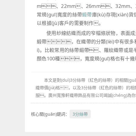
m、22mm、26mm、32mm
常規(guī)寬度的絲帶
緞帶
庫(kù)存現(xiàn
以根據(jù)客戶的需要制作。
使用紗線紡織而成的窄幅條狀物，表面成光滑的緞
緞帶，在織帶的分類(lèi)中有很多
i)。比較常用的絲帶緞帶、羅紋織帶或
顏色100種，寬度規(guī)格也有十
本文是對(duì)3分絲帶（紅色的絲帶）的相關(g
織帶價(jià)格，以及3分絲帶（紅色的絲帶）的相關(
服。廣州寬豫軒織帶飾品有限公司竭誠(chéng)為你服
核心關(guān)鍵詞：
3分絲帶