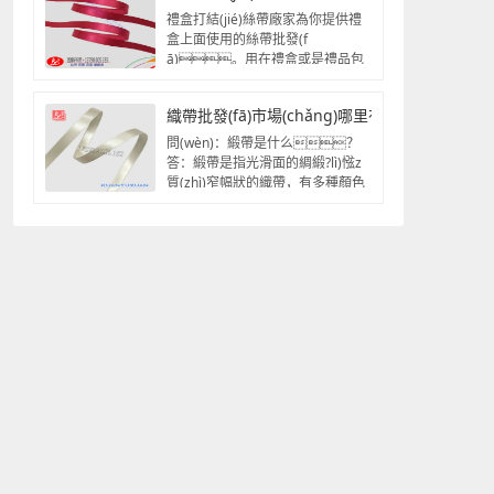
禮盒打結(jié)絲帶廠家為你提供禮
盒上面使用的絲帶批發(f
ā)。用在禮盒或是禮品包
裝時(shí)，使用光滑面的綢...
織帶批發(fā)市場(chǎng)哪里有（緞帶批發(fā)
問(wèn)：緞帶是什么？
答：緞帶是指光滑面的綢緞?lì)惤z
質(zhì)窄幅狀的織帶，有多種顏色
和寬度尺寸以及不...