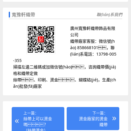
寬豫軒織帶
聯(lián)系我們
廣州寬豫軒織帶飾品有限
公司
織帶廠家客服：微信號(h
ào) 858668101，聯
(lián)系電話：13798-005
-355
掃描左邊二維碼或加微信號(hào)，咨詢織帶價(jià)
格和織帶定做
絲帶、印刷、燙金、蝴蝶結(jié)，生產(ch
ǎn)批發(fā)廠家
上一篇：
下一篇：
絲帶上可以燙金
燙金廠家的燙金
嗎？
織帶
（絲帶燙金）