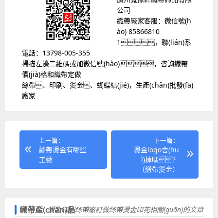
公司
織帶廠家客服：微信號(h
ào) 85866810
1，聯(lián)系
電話：13798-005-355
掃描左邊二維碼或加微信號(hào)，咨詢織帶
價(jià)格和織帶定做
絲帶、印刷、燙金、蝴蝶結(jié)，生產(chǎn)批發(fā)
廠家
上一篇：
下一篇：
絲帶燙金有哪些
燙金logo會(hu
工藝
ì)掉嗎？
（緞帶燙金）
織帶產(chǎn)品
燙金印刷絲帶廠訂做絲帶燙金印花相關(guān)的文章