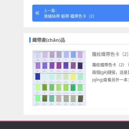
上一篇：
滌綸絲帶 緞帶 織帶色卡（2）
織帶產(chǎn)品
羅紋織帶色卡（2
羅紋織帶色卡（2） 
兩個(gè)鏈接，這是
(qǐng)查看另外一