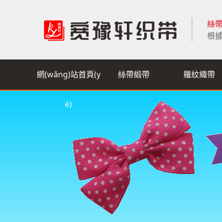
絲帶
根據
網(wǎng)站首頁(y
絲帶緞帶
羅紋織帶
è)