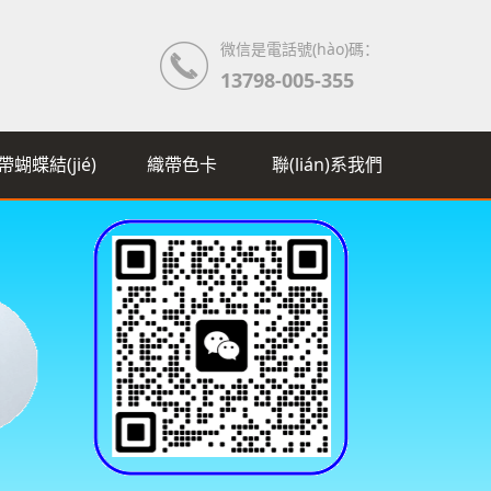
微信是電話號(hào)碼：
13798-005-355
帶蝴蝶結(jié)
織帶色卡
聯(lián)系我們