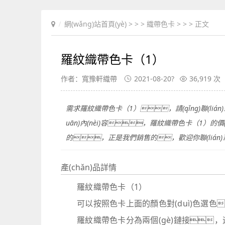
網(wǎng)站首頁(yè)
> > >
織帶色卡
> > > 正文
羅紋織帶色卡（1）
作者：寬豫軒織帶
2021-08-20?
36,919 次
需求羅紋織帶色卡（1），請(qǐng)聯(li
uān)內(nèi)容，羅紋織帶色卡（1）的價(
的，正是我們銷售的，歡迎你聯(lián
產(chǎn)品詳情
羅紋織帶色卡（1）
可以按照色卡上面的顏色對(duì)色選色
羅紋織帶色卡分為兩個(gè)鏈接，這