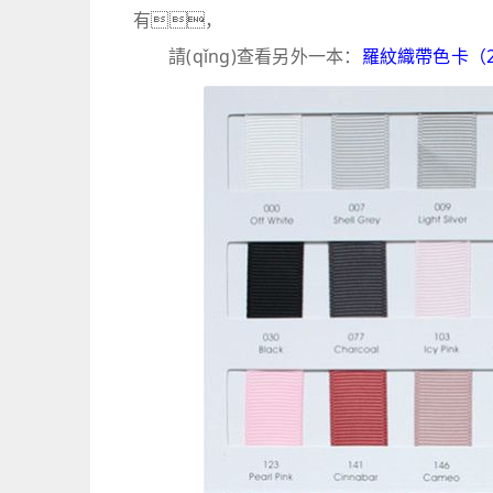
有，
請(qǐng)查看另外一本：
羅紋織帶色卡（