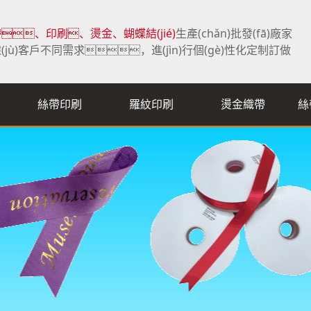
、印刷、燙金、蝴蝶結(jié)
生產(chǎn)批發(fā)廠家
(jù)客戶不同需求，進(jìn)行個(gè)性化定制訂做
絲帶印刷
羅紋印刷
燙金織帶
絲