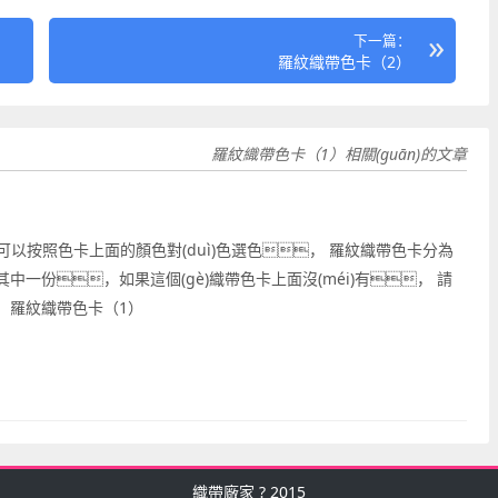
下一篇：
羅紋織帶色卡（2）
羅紋織帶色卡（1）相關(guān)的文章
）
可以按照色卡上面的顏色對(duì)色選色， 羅紋織帶色卡分為
其中一份，如果這個(gè)織帶色卡上面沒(méi)有， 請
本：羅紋織帶色卡（1）
織帶廠家
? 2015