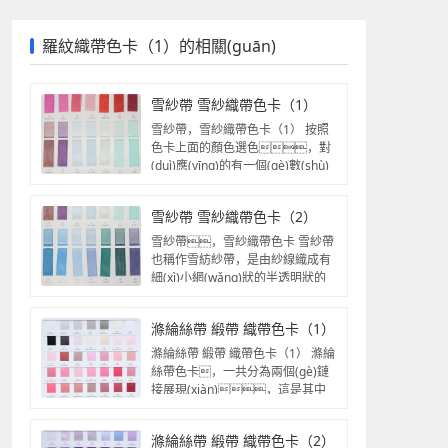
羅紋織帶色卡（1）的相關(guān)
雪紗帶 雪紗織帶色卡（1）
雪紗帶，雪紗織帶色卡（1） 按照
色卡上面的顏色選色，對
(duì)應(yīng)的有一個(gè)數(shù)
字編號(hào)，告訴我們就可以...
雪紗帶 雪紗織帶色卡（2）
雪紗帶，雪紗織帶色卡 雪紗帶
也稱作雪紡紗帶，是由紗線織成有
細(xì)小網(wǎng)狀的半透明狀的
織帶。 使...
滌綸絲帶 緞帶 織帶色卡（1）
滌綸絲帶 緞帶 織帶色卡（1） 滌綸
絲帶色卡，一共分為兩個(gè)鏈
接展現(xiàn)，這是其中
之一，如果這里...
滌綸絲帶 緞帶 織帶色卡（2）