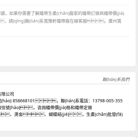
解讀，如果你需要了解織帶生產(chǎn)廠家的織帶訂做與織帶價(jià)
，請(qǐng)聯(lián)系寬豫軒織帶廠在線客服。廣州寬
聯(lián)系我們
有限公司
) 858668101，聯(lián)系電話：13798-005-355
號(hào)，咨詢織帶價(jià)格和織帶定做
、燙金、蝴蝶結(jié)，生產(chǎn)批發(fā)