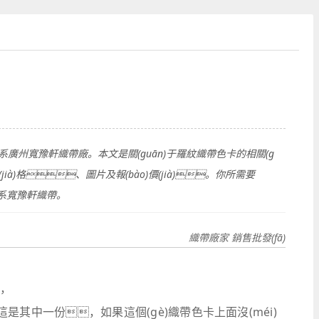
án)系廣州寬豫軒織帶廠。本文是關(guān)于羅紋織帶色卡的相關(g
jià)格、圖片及報(bào)價(jià)。你所需要
)系寬豫軒織帶。
織帶廠家 銷售批發(fā)
，
是其中一份，如果這個(gè)織帶色卡上面沒(méi)