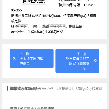
聯(lián)系電話：13798-0
05-355
掃描左邊二維碼或加微信號(hào)，咨詢織帶價(jià)格和織
帶定做
絲帶、印刷、燙金、蝴蝶結(ji
é)，生產(chǎn)批發(fā)廠家
上一篇：
下一篇：
燙金加工廠的緞
哪里有燙金加工
帶燙金
廠家（織帶燙
金）
織帶產(chǎn)品
織帶燙金有幾種顏色？（立體燙金）相關(guān)的文章
織帶上的立體燙金是指在織帶